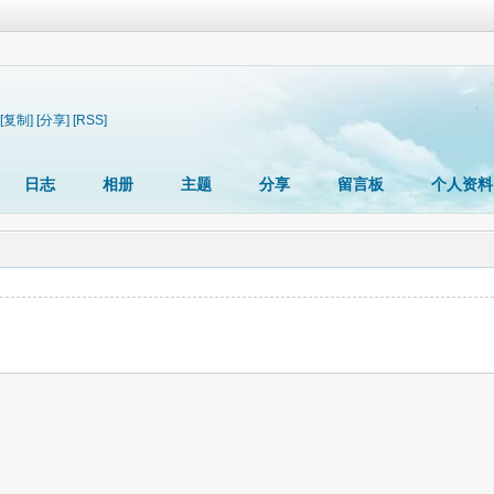
[复制]
[分享]
[RSS]
日志
相册
主题
分享
留言板
个人资料