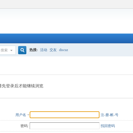
热搜:
活动
交友
discuz
搜索
搜
索
请先登录后才能继续浏览
用户名
注-册-帐-号
密码:
找回密码