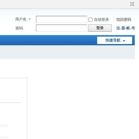
用户名
自动登录
找回密码
登录
密码
注-册-帐-号
快捷导航