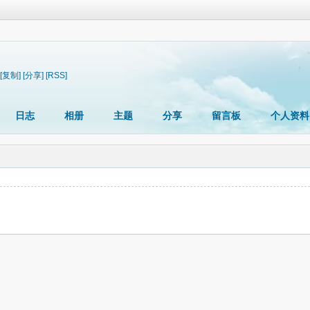
[复制]
[分享]
[RSS]
日志
相册
主题
分享
留言板
个人资料