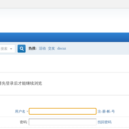
热搜:
活动
交友
discuz
搜索
搜
索
请先登录后才能继续浏览
用户名
注-册-帐-号
密码:
找回密码