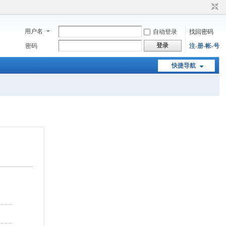
用户名
自动登录
找回密码
登录
密码
注-册-帐-号
快捷导航