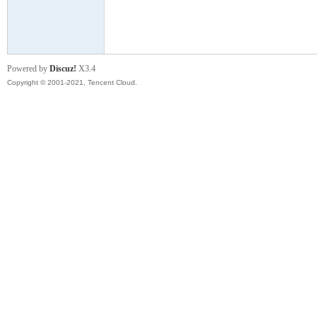
模
Powered by
Discuz!
X3.4
Copyright © 2001-2021, Tencent Cloud.
论
坛