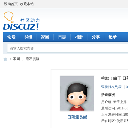
设为首页
收藏本站
论坛
群组
家园
日志
相册
分享
记录
家园
隐私提醒
抱歉！由于 日
数
›
›
查看好友列表
|
活跃概况
用户组:
新手上路
最后访问: 2011-5-2
上次发表时间: 2011-
日落孟良崮
所在时区: 使用