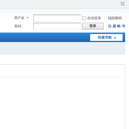
用户名
自动登录
找回密码
登录
密码
注-册-帐-号
快捷导航