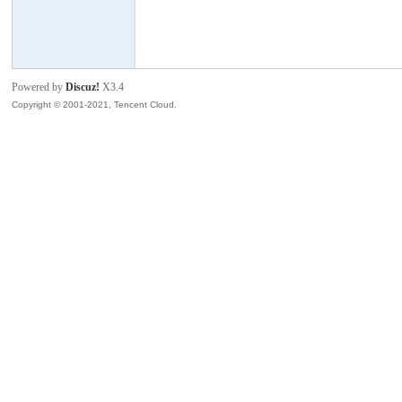
模
Powered by
Discuz!
X3.4
Copyright © 2001-2021, Tencent Cloud.
论
坛