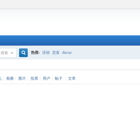
热搜:
活动
交友
discuz
搜索
搜
志
|
相册
|
图片
|
投票
|
用户
|
帖子
|
文章
索