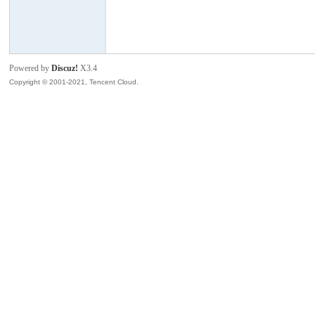
模
Powered by
Discuz!
X3.4
Copyright © 2001-2021, Tencent Cloud.
论
坛