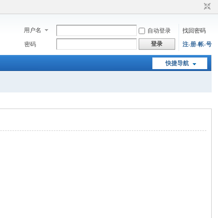
用户名
自动登录
找回密码
登录
密码
注-册-帐-号
快捷导航