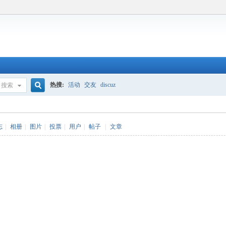
热搜:
活动
交友
discuz
搜索
搜
志
|
相册
|
图片
|
投票
|
用户
|
帖子
|
文章
索