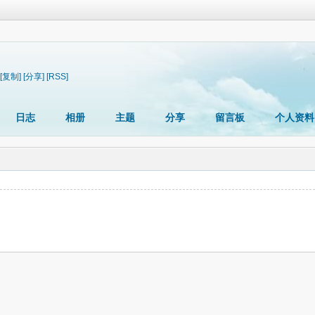
[复制]
[分享]
[RSS]
日志
相册
主题
分享
留言板
个人资料