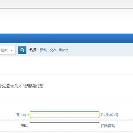
热搜:
活动
交友
discuz
搜索
搜
索
请先登录后才能继续浏览
用户名
注-册-帐-号
密码:
找回密码