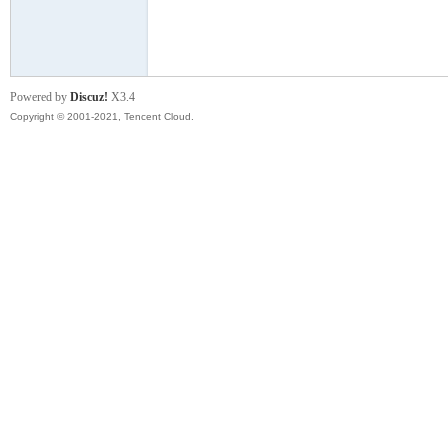
模
Powered by
Discuz!
X3.4
Copyright © 2001-2021, Tencent Cloud.
论
坛