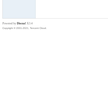
模
Powered by
Discuz!
X3.4
Copyright © 2001-2021, Tencent Cloud.
论
坛