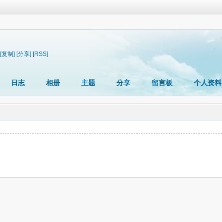
[复制]
[分享]
[RSS]
日志
相册
主题
分享
留言板
个人资料