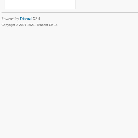
Powered by
Discuz!
X3.4
Copyright © 2001-2021, Tencent Cloud.