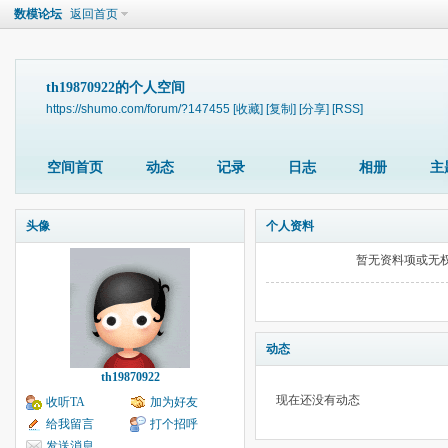
数模论坛
返回首页
th19870922的个人空间
https://shumo.com/forum/?147455
[收藏]
[复制]
[分享]
[RSS]
空间首页
动态
记录
日志
相册
主
头像
个人资料
暂无资料项或无
动态
th19870922
现在还没有动态
收听TA
加为好友
给我留言
打个招呼
发送消息