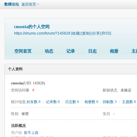
数模论坛
返回首页
cmostia的个人空间
https://shumo.com/forum/?145828
[收藏]
[复制]
[分享]
[RSS]
空间首页
动态
记录
日志
相册
主
个人资料
cmostia
(UID: 145828)
空间访问量
0
邮箱状态
未验证
统计信息
好友数 0
|
记录数 0
|
日志数 0
|
相册数 0
|
回帖数 3
|
主题数 0
性别
保密
生日
-
活跃概况
用户组
新手上路