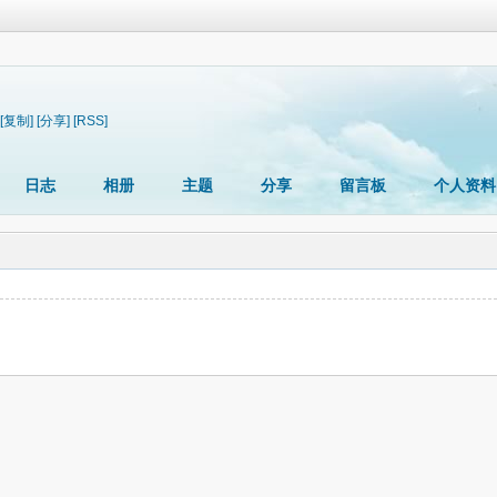
[复制]
[分享]
[RSS]
日志
相册
主题
分享
留言板
个人资料