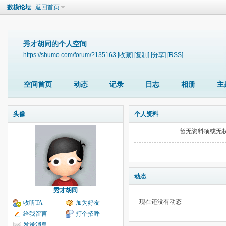
数模论坛
返回首页
秀才胡同的个人空间
https://shumo.com/forum/?135163
[收藏]
[复制]
[分享]
[RSS]
空间首页
动态
记录
日志
相册
主
头像
个人资料
暂无资料项或无
动态
秀才胡同
现在还没有动态
收听TA
加为好友
给我留言
打个招呼
发送消息