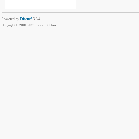
Powered by
Discuz!
X3.4
Copyright © 2001-2021, Tencent Cloud.