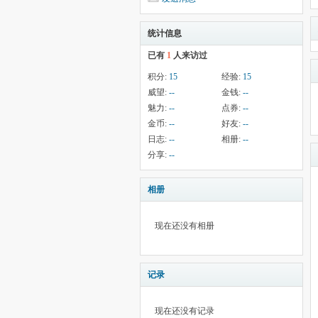
统计信息
已有
1
人来访过
积分:
15
经验:
15
威望:
--
金钱:
--
魅力:
--
点券:
--
金币:
--
好友:
--
日志:
--
相册:
--
分享:
--
相册
现在还没有相册
记录
现在还没有记录