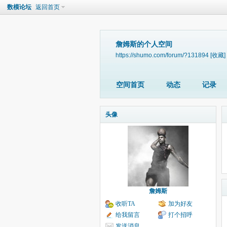
数模论坛
返回首页
詹姆斯的个人空间
https://shumo.com/forum/?131894
[收藏]
空间首页
动态
记录
头像
詹姆斯
收听TA
加为好友
给我留言
打个招呼
发送消息