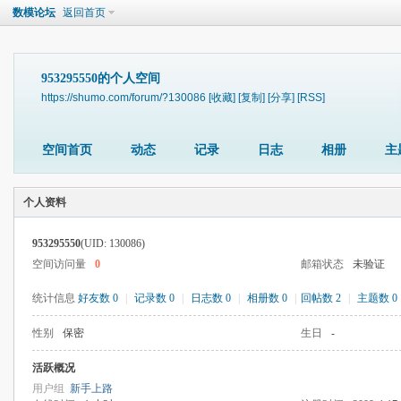
数模论坛
返回首页
953295550的个人空间
https://shumo.com/forum/?130086
[收藏]
[复制]
[分享]
[RSS]
空间首页
动态
记录
日志
相册
主
个人资料
953295550
(UID: 130086)
空间访问量
0
邮箱状态
未验证
统计信息
好友数 0
|
记录数 0
|
日志数 0
|
相册数 0
|
回帖数 2
|
主题数 0
性别
保密
生日
-
活跃概况
用户组
新手上路