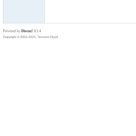
模
Powered by
Discuz!
X3.4
Copyright © 2001-2021, Tencent Cloud.
论
坛