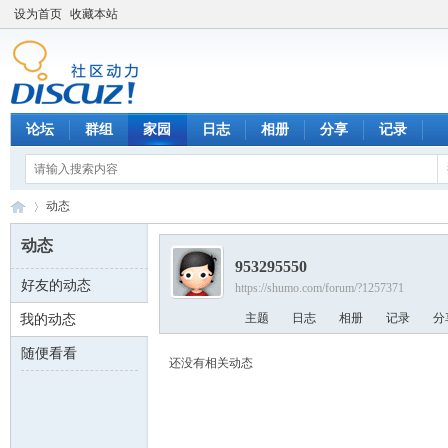
设为首页
收藏本站
论坛
群组
家园
日志
相册
分享
记录
动态
动态
953295550
好友的动态
https://shumo.com/forum/?1257371
数
›
主题
日志
相册
记录
分
我的动态
随便看看
还没有相关动态