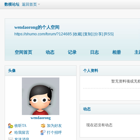
数模论坛
返回首页
wendaorong的个人空间
https://shumo.com/forum/?124685
[收藏]
[复制]
[分享]
[RSS]
空间首页
动态
记录
日志
相册
主
头像
个人资料
暂无资料项或无
动态
wendaorong
现在还没有动态
收听TA
加为好友
给我留言
打个招呼
发送消息