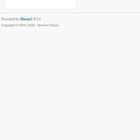
Powered by
Discuz!
X3.4
Copyright © 2001-2021, Tencent Cloud.