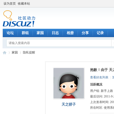
设为首页
收藏本站
论坛
群组
家园
日志
相册
分享
记录
家园
隐私提醒
抱歉！由于 天
数
›
›
查看好友列表
|
活跃概况
用户组:
新手上路
最后访问: 2011-9-2
上次发表时间: 2011-
天之骄子
所在时区: 使用