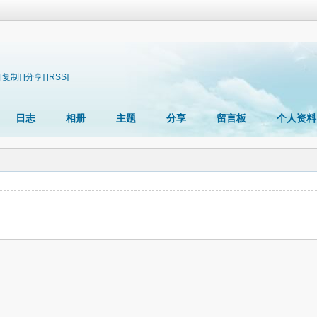
[复制]
[分享]
[RSS]
日志
相册
主题
分享
留言板
个人资料