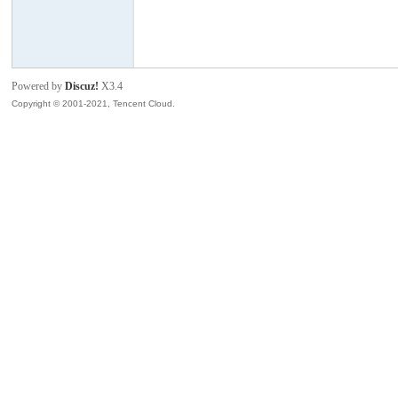
模
Powered by
Discuz!
X3.4
Copyright © 2001-2021, Tencent Cloud.
论
坛