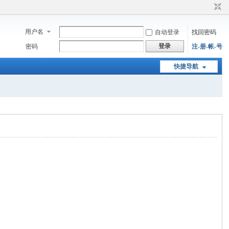
用户名
自动登录
找回密码
登录
密码
注-册-帐-号
快捷导航