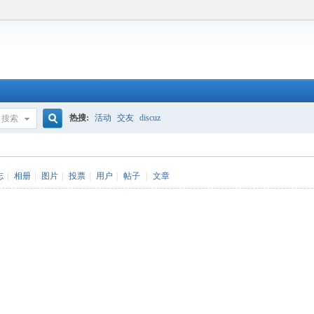
热搜:
活动
交友
discuz
搜索
搜
志
|
相册
|
图片
|
投票
|
用户
|
帖子
|
文章
索