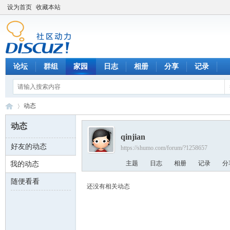
设为首页
收藏本站
论坛
群组
家园
日志
相册
分享
记录
动态
动态
qinjian
好友的动态
https://shumo.com/forum/?1258657
数
›
主题
日志
相册
记录
分
我的动态
随便看看
还没有相关动态