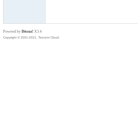
模
Powered by
Discuz!
X3.4
Copyright © 2001-2021, Tencent Cloud.
论
坛