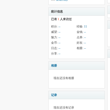
统计信息
已有
1
人来访过
积分:
--
经验:
11
威望:
--
金钱:
--
魅力:
--
点券:
--
金币:
--
好友:
--
日志:
--
相册:
--
分享:
--
相册
现在还没有相册
记录
现在还没有记录