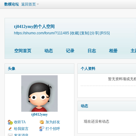
数模论坛
返回首页
tj0412ymy的个人空间
https://shumo.com/forum/?111485
[收藏]
[复制]
[分享]
[RSS]
空间首页
动态
记录
日志
相册
主
头像
个人资料
暂无资料项或无
动态
tj0412ymy
现在还没有动态
收听TA
加为好友
给我留言
打个招呼
发送消息