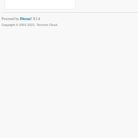
Powered by
Discuz!
X3.4
Copyright © 2001-2021, Tencent Cloud.