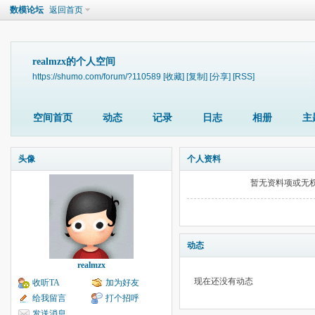
数模论坛
返回首页
realmzx的个人空间
https://shumo.com/forum/?110589
[收藏]
[复制]
[分享]
[RSS]
空间首页
动态
记录
日志
相册
主
头像
个人资料
暂无资料项或无
动态
realmzx
现在还没有动态
收听TA
加为好友
给我留言
打个招呼
发送消息