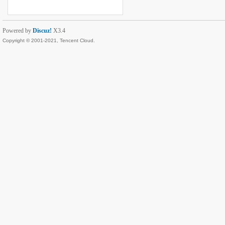
Powered by
Discuz!
X3.4
Copyright © 2001-2021, Tencent Cloud.