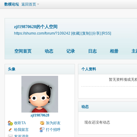
数模论坛
返回首页
zjf19870628的个人空间
https://shumo.com/forum/?109242
[收藏]
[复制]
[分享]
[RSS]
空间首页
动态
记录
日志
相册
主
头像
个人资料
暂无资料项或无
动态
zjf19870628
现在还没有动态
收听TA
加为好友
给我留言
打个招呼
发送消息