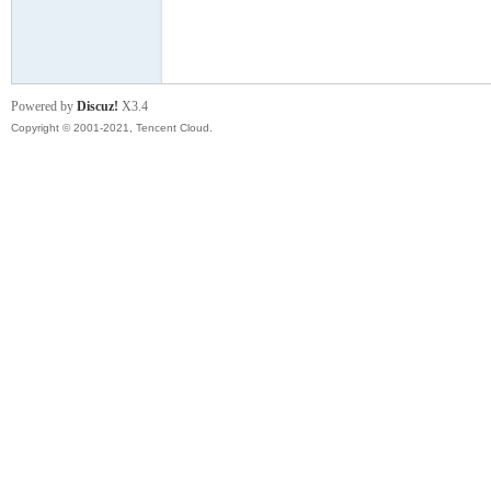
模
Powered by
Discuz!
X3.4
Copyright © 2001-2021, Tencent Cloud.
论
坛