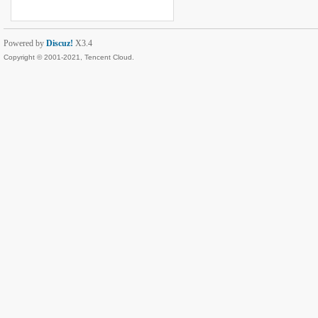
Powered by
Discuz!
X3.4
Copyright © 2001-2021, Tencent Cloud.