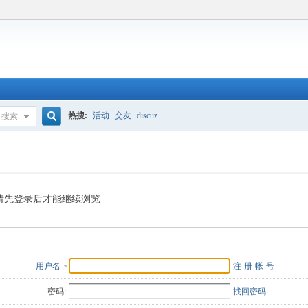
热搜:
活动
交友
discuz
搜索
搜
索
请先登录后才能继续浏览
用户名
注-册-帐-号
密码:
找回密码