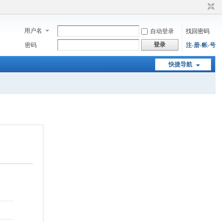
用户名
自动登录
找回密码
登录
密码
注-册-帐-号
快捷导航