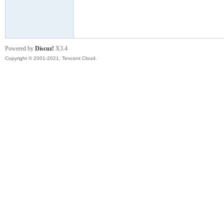
模
Powered by
Discuz!
X3.4
Copyright © 2001-2021, Tencent Cloud.
论
坛