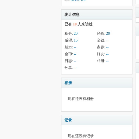
统计信息
已有
10
人来访过
积分:
20
经验:
20
威望:
15
金钱:
--
魅力:
--
点券:
--
金币:
--
好友:
--
日志:
--
相册:
--
分享:
--
相册
现在还没有相册
记录
现在还没有记录