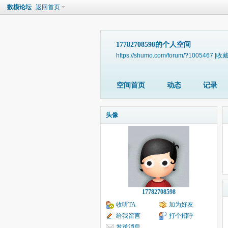
数模论坛
返回首页
17782708598的个人空间
https://shumo.com/forum/?1005467
[收藏
空间首页
动态
记录
头像
17782708598
收听TA
加为好友
给我留言
打个招呼
发送消息