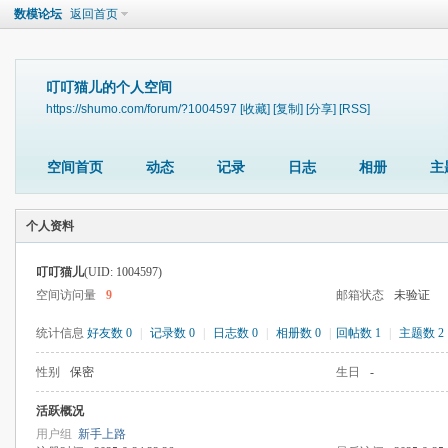
数模论坛
返回首页
叮叮猫儿的个人空间
https://shumo.com/forum/?1004597
[收藏]
[复制]
[分享]
[RSS]
空间首页
动态
记录
日志
相册
主
个人资料
叮叮猫儿
(UID: 1004597)
空间访问量
9
邮箱状态
未验证
统计信息
好友数 0
|
记录数 0
|
日志数 0
|
相册数 0
|
回帖数 1
|
主题数 2
性别
保密
生日
-
活跃概况
用户组
新手上路