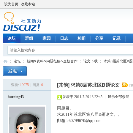
设为首页
收藏本站
论坛
群组
家园
日志
相册
分享
记录
论坛
新闻&资料&问题征解&企校合作
论文下载
求第8届苏北区B
[其他]
求第8届苏北区B题论文
查看:
10975
|
回复:
0
[
数
»
›
›
›
burning43
发表于 2011-7-20 18:22:45
|
显示全部楼层
同题目。
求2011年苏北区第八届B题论文。。
2 L8 l8 
邮箱:260799670@qq.com