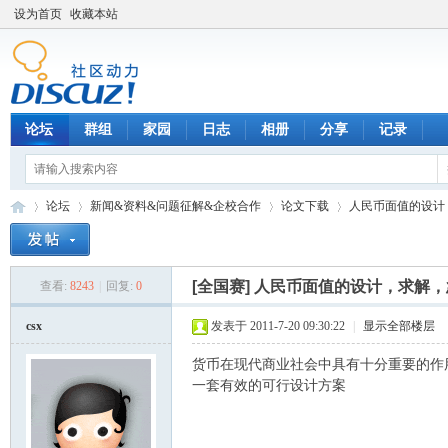
设为首页
收藏本站
论坛
群组
家园
日志
相册
分享
记录
论坛
新闻&资料&问题征解&企校合作
论文下载
人民币面值的设计
[全国赛]
人民币面值的设计，求解，
查看:
8243
|
回复:
0
数
»
›
›
›
csx
发表于 2011-7-20 09:30:22
|
显示全部楼层
货币在现代商业社会中具有十分重要的作
一套有效的可行设计方案