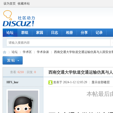
设为首页
收藏本站
论坛
群组
家园
日志
相册
分享
记录
论坛
学术区
学术杂谈
西南交通大学轨道交通运输仿真与人因安全郭孜
西南交通大学轨道交通运输仿真与人因
查看:
6210
|
回复:
0
数
»
›
›
›
HFS_lmr
发表于 2024-1-12 12:05:29
|
显示全部楼层
本帖最后由 H