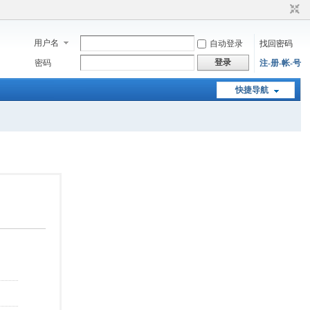
用户名
自动登录
找回密码
登录
密码
注-册-帐-号
快捷导航