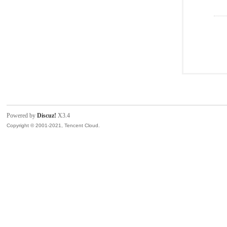
Powered by
Discuz!
X3.4
Copyright © 2001-2021, Tencent Cloud.