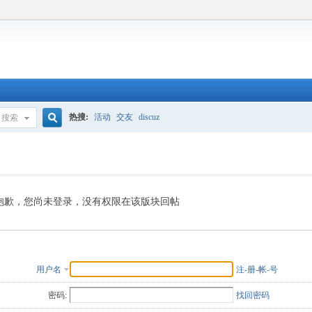
热搜:
活动
交友
discuz
搜索
搜
索
抱歉，您尚未登录，没有权限在该版块回帖
用户名
注-册-帐-号
密码:
找回密码