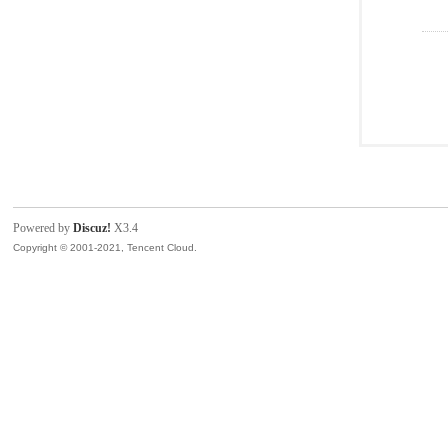
Powered by
Discuz!
X3.4
Copyright © 2001-2021, Tencent Cloud.