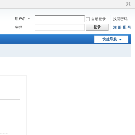
用户名
自动登录
找回密码
登录
密码
注-册-帐-号
快捷导航