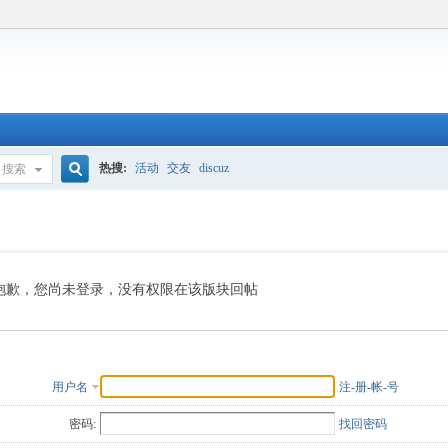
热搜:
活动
交友
discuz
搜索
搜
索
抱歉，您尚未登录，没有权限在该版块回帖
用户名
注-册-帐-号
密码:
找回密码