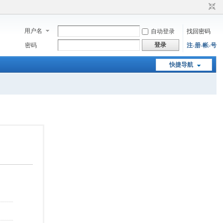
用户名
自动登录
找回密码
登录
密码
注-册-帐-号
快捷导航