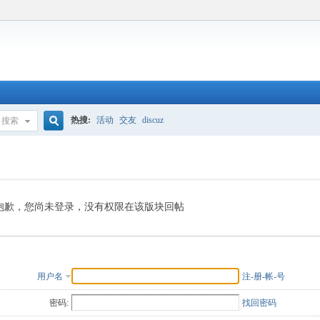
热搜:
活动
交友
discuz
搜索
搜
索
抱歉，您尚未登录，没有权限在该版块回帖
用户名
注-册-帐-号
密码:
找回密码