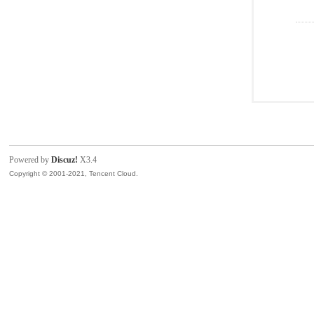
Powered by
Discuz!
X3.4
Copyright © 2001-2021, Tencent Cloud.