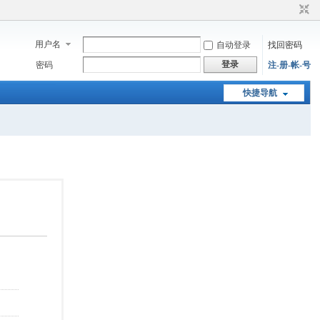
用户名
自动登录
找回密码
登录
密码
注-册-帐-号
快捷导航