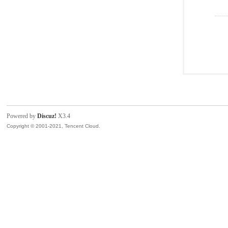
Powered by
Discuz!
X3.4
Copyright © 2001-2021, Tencent Cloud.