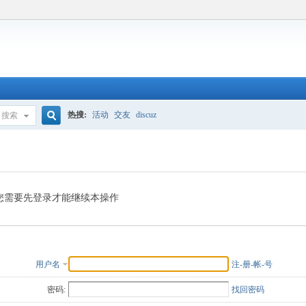
热搜:
活动
交友
discuz
搜索
搜
索
您需要先登录才能继续本操作
用户名
注-册-帐-号
密码:
找回密码