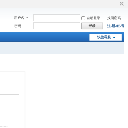
用户名
自动登录
找回密码
登录
密码
注-册-帐-号
快捷导航