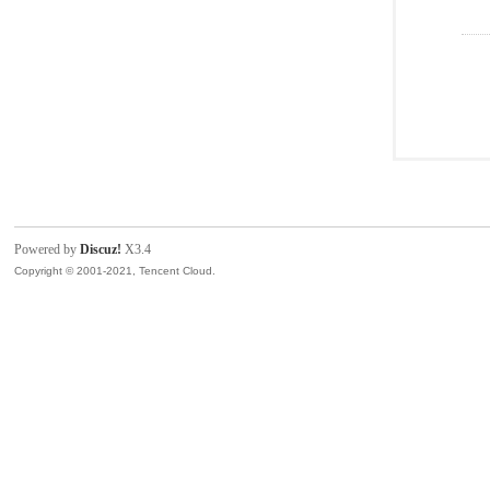
Powered by
Discuz!
X3.4
Copyright © 2001-2021, Tencent Cloud.