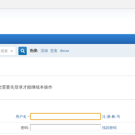
热搜:
活动
交友
discuz
搜索
搜
索
您需要先登录才能继续本操作
用户名
注-册-帐-号
密码:
找回密码