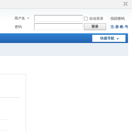
用户名
自动登录
找回密码
登录
密码
注-册-帐-号
快捷导航