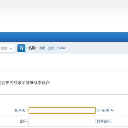
热搜:
活动
交友
discuz
搜索
搜
索
您需要先登录才能继续本操作
用户名
注-册-帐-号
密码:
找回密码