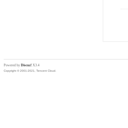
Powered by
Discuz!
X3.4
Copyright © 2001-2021, Tencent Cloud.