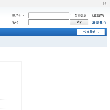
用户名
自动登录
找回密码
登录
密码
注-册-帐-号
快捷导航