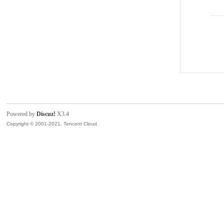
Powered by
Discuz!
X3.4
Copyright © 2001-2021, Tencent Cloud.