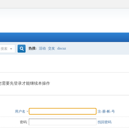
热搜:
活动
交友
discuz
搜索
搜
索
您需要先登录才能继续本操作
用户名
注-册-帐-号
密码:
找回密码