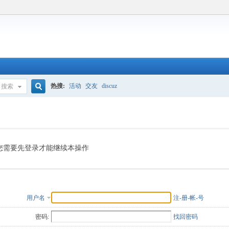
热搜:
活动
交友
discuz
搜索
搜
索
您需要先登录才能继续本操作
用户名
注-册-帐-号
密码:
找回密码