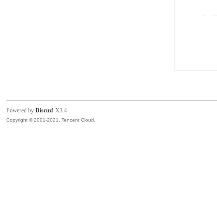
Powered by
Discuz!
X3.4
Copyright © 2001-2021, Tencent Cloud.