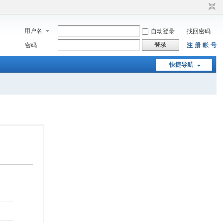
用户名
自动登录
找回密码
登录
密码
注-册-帐-号
快捷导航