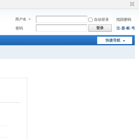
用户名
自动登录
找回密码
登录
密码
注-册-帐-号
快捷导航