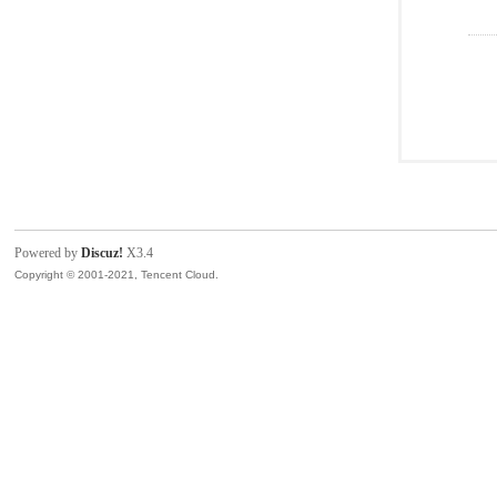
Powered by
Discuz!
X3.4
Copyright © 2001-2021, Tencent Cloud.