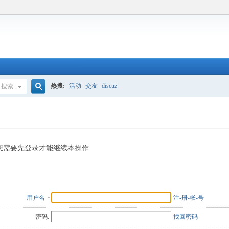
热搜:
活动
交友
discuz
搜索
搜
索
您需要先登录才能继续本操作
用户名
注-册-帐-号
密码:
找回密码