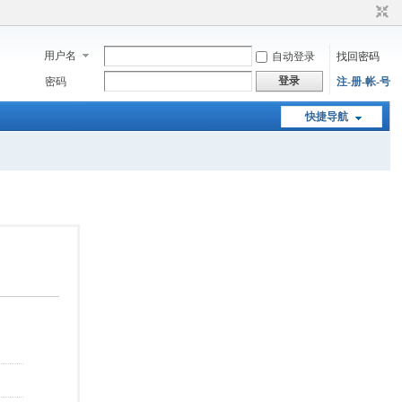
用户名
自动登录
找回密码
登录
密码
注-册-帐-号
快捷导航