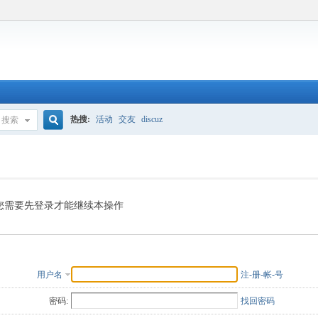
热搜:
活动
交友
discuz
搜索
搜
索
您需要先登录才能继续本操作
用户名
注-册-帐-号
密码:
找回密码