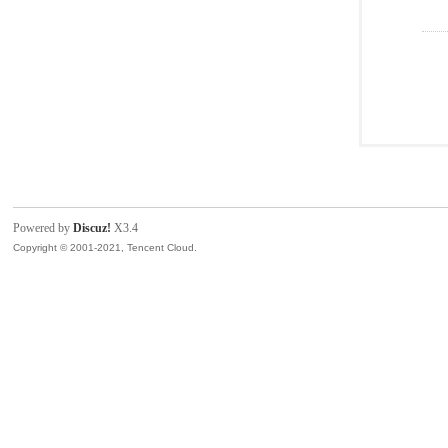
Powered by
Discuz!
X3.4
Copyright © 2001-2021, Tencent Cloud.