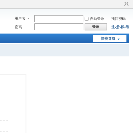
用户名
自动登录
找回密码
登录
密码
注-册-帐-号
快捷导航