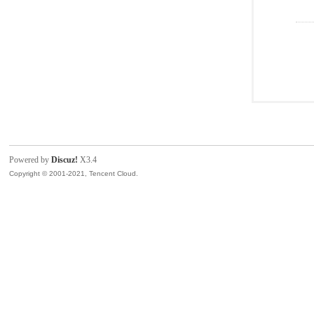
Powered by
Discuz!
X3.4
Copyright © 2001-2021, Tencent Cloud.