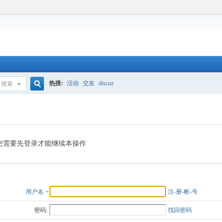
热搜:
活动
交友
discuz
搜索
搜
索
您需要先登录才能继续本操作
用户名
注-册-帐-号
密码:
找回密码